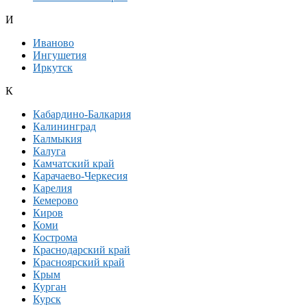
И
Иваново
Ингушетия
Иркутск
К
Кабардино-Балкария
Калининград
Калмыкия
Калуга
Камчатский край
Карачаево-Черкесия
Карелия
Кемерово
Киров
Коми
Кострома
Краснодарский край
Красноярский край
Крым
Курган
Курск