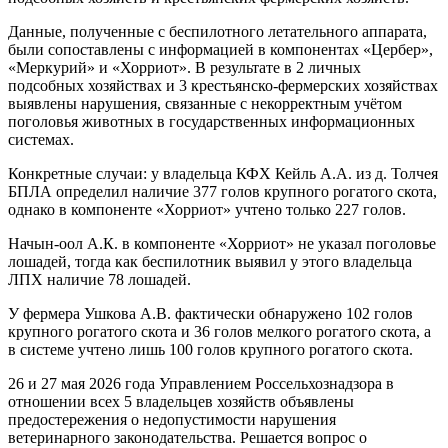
Данные, полученные с беспилотного летательного аппарата,
были сопоставлены с информацией в компонентах «Цербер»,
«Меркурий» и «Хорриот». В результате в 2 личных
подсобных хозяйствах и 3 крестьянско-фермерских хозяйствах
выявлены нарушения, связанные с некорректным учётом
поголовья животных в государственных информационных
системах.
Конкретные случаи: у владельца КФХ Кейль А.А. из д. Толчея
БПЛА определил наличие 377 голов крупного рогатого скота,
однако в компоненте «Хорриот» учтено только 227 голов.
Начын-оол А.К. в компоненте «Хорриот» не указал поголовье
лошадей, тогда как беспилотник выявил у этого владельца
ЛПХ наличие 78 лошадей.
У фермера Ушкова А.В. фактически обнаружено 102 голов
крупного рогатого скота и 36 голов мелкого рогатого скота, а
в системе учтено лишь 100 голов крупного рогатого скота.
26 и 27 мая 2026 года Управлением Россельхознадзора в
отношении всех 5 владельцев хозяйств объявлены
предостережения о недопустимости нарушения
ветеринарного законодательства. Решается вопрос о