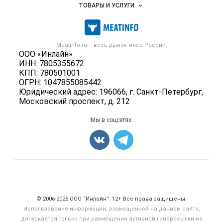
Объявления
ТОВАРЫ И УСЛУГИ
Размещение рекламы
Каталог компаний
Мясо, мясопродукты
Публичная оферта
Новости рынка
Скот в живом весе
Контактная информация
Форум
Meatinfo.ru – весь
рынок мяса
России.
Колбасы, сосиски, деликатесы
Политика обработки персональных данных
ООО «Инлайн»
Энциклопедия
Мясные полуфабрикаты
ИНН: 7805355672
Для СМИ
Бренды
КПП: 780501001
Мясные консервы
ОГРН: 1047855085442
Мониторинг
Мясные снеки
Юридический адрес: 196066, г. Санкт-Петербург,
Вакансии
Московский проспект, д. 212
Яйца
Блог
Добавить объявление
Мы в соцсетях:
Карта объявлений
Счетчики, авторское право, логотипы
© 2006‑2026 ООО “Инлайн”. 12+ Все права защищены.
Использование информации, размещенной на данном сайте,
допускается только при размещении активной гиперссылки на