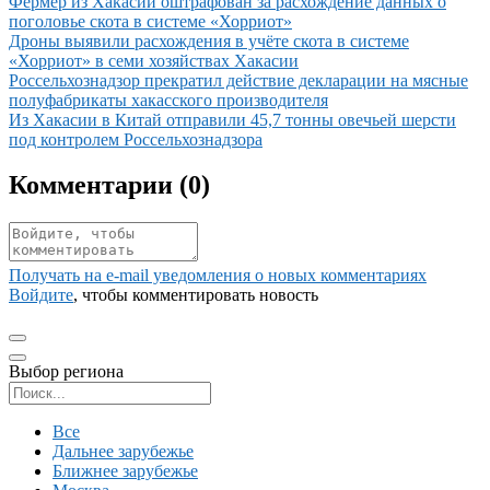
Иллюстрация новости
Фермер из Хакасии оштрафован за расхождение данных о
поголовье скота в системе «Хорриот»
Иллюстрация новости
Дроны выявили расхождения в учёте скота в системе
«Хорриот» в семи хозяйствах Хакасии
Иллюстрация новости
Россельхознадзор прекратил действие декларации на мясные
полуфабрикаты хакасского производителя
Иллюстрация новости
Из Хакасии в Китай отправили 45,7 тонны овечьей шерсти
под контролем Россельхознадзора
Комментарии (
0
)
Получать на e‑mail уведомления о новых комментариях
Войдите
, чтобы комментировать новость
Выбор региона
Поиск региона
Все
Дальнее зарубежье
Ближнее зарубежье