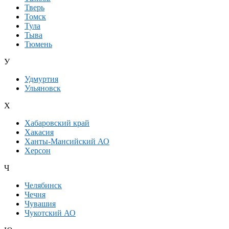
Тверь
Томск
Тула
Тыва
Тюмень
У
Удмуртия
Ульяновск
Х
Хабаровский край
Хакасия
Ханты-Мансийский АО
Херсон
Ч
Челябинск
Чечня
Чувашия
Чукотский АО