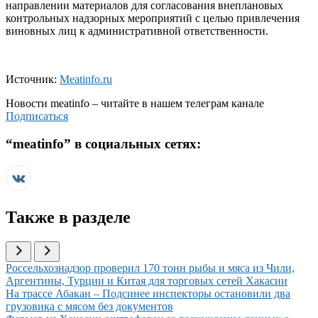
направлении материалов для согласования внеплановых
контрольных надзорных мероприятий с целью привлечения
виновных лиц к административной ответственности.
Источник:
Meatinfo.ru
Новости
meatinfo
– читайте в нашем телеграм канале
Подписаться
“
meatinfo
” в социальных сетях:
Также в разделе
Иллюстрация новости
Россельхознадзор проверил 170 тонн рыбы и мяса из Чили,
Аргентины, Турции и Китая для торговых сетей Хакасии
Иллюстрация новости
На трассе Абакан – Подсинее инспекторы остановили два
грузовика с мясом без документов