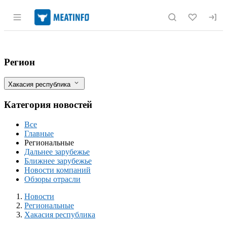
Раздел навигации по сайту meatinfo.r
В Хакасии выявлены нарушения учёта
Фильтры
Регион
Хакасия республика
Категория новостей
Все
Главные
Региональные
Дальнее зарубежье
Ближнее зарубежье
Новости компаний
Обзоры отрасли
Новости
Разделы
Новости
Региональные
Хакасия республика