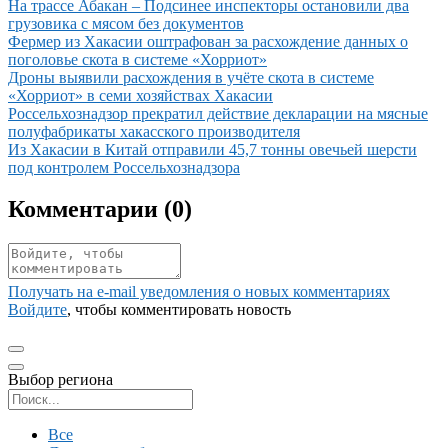
Иллюстрация новости
На трассе Абакан – Подсинее инспекторы остановили два
грузовика с мясом без документов
Иллюстрация новости
Фермер из Хакасии оштрафован за расхождение данных о
поголовье скота в системе «Хорриот»
Иллюстрация новости
Дроны выявили расхождения в учёте скота в системе
«Хорриот» в семи хозяйствах Хакасии
Иллюстрация новости
Россельхознадзор прекратил действие декларации на мясные
полуфабрикаты хакасского производителя
Иллюстрация новости
Из Хакасии в Китай отправили 45,7 тонны овечьей шерсти
под контролем Россельхознадзора
Комментарии (
0
)
Получать на e‑mail уведомления о новых комментариях
Войдите
, чтобы комментировать новость
Выбор региона
Поиск региона
Все