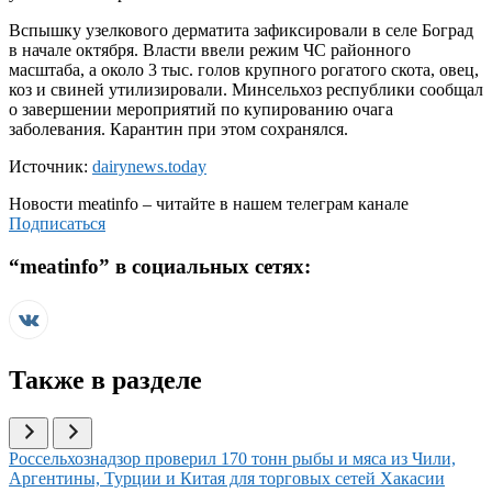
Вспышку узелкового дерматита зафиксировали в селе Боград
в начале октября. Власти ввели режим ЧС районного
масштаба, а около 3 тыс. голов крупного рогатого скота, овец,
коз и свиней утилизировали. Минсельхоз республики сообщал
о завершении мероприятий по купированию очага
заболевания. Карантин при этом сохранялся.
Источник:
dairynews.today
Новости
meatinfo
– читайте в нашем телеграм канале
Подписаться
“
meatinfo
” в социальных сетях:
Также в разделе
Иллюстрация новости
Россельхознадзор проверил 170 тонн рыбы и мяса из Чили,
Аргентины, Турции и Китая для торговых сетей Хакасии