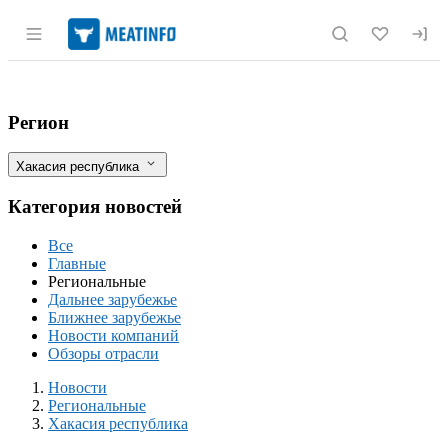
Раздел навигации по сайту meatinfo.r
В Хакасии обнаружили еще один очаг у
Фильтры
Регион
Хакасия республика
Категория новостей
Все
Главные
Региональные
Дальнее зарубежье
Ближнее зарубежье
Новости компаний
Обзоры отрасли
Новости
Разделы
Новости
Региональные
Хакасия республика